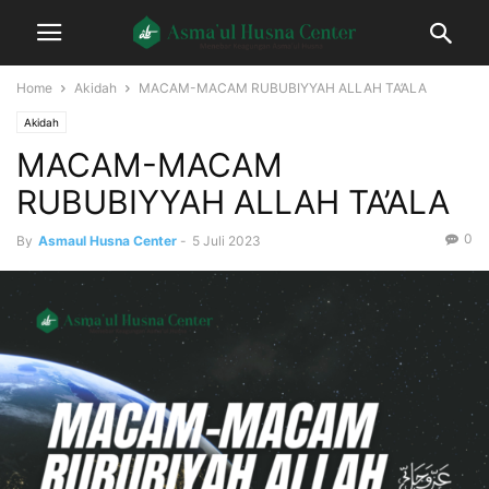
Home
Akidah
MACAM-MACAM RUBUBIYYAH ALLAH TA’ALA
Akidah
MACAM-MACAM
RUBUBIYYAH ALLAH TA’ALA
0
By
Asmaul Husna Center
-
5 Juli 2023