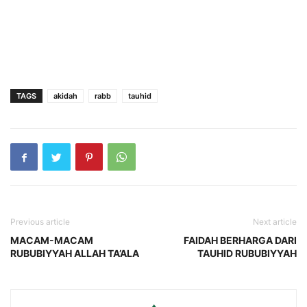
TAGS
akidah
rabb
tauhid
Previous article
Next article
MACAM-MACAM
FAIDAH BERHARGA DARI
RUBUBIYYAH ALLAH TA’ALA
TAUHID RUBUBIYYAH