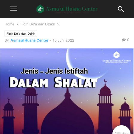
Home
Fiqih Do'a dan Dzikir
Fiqih Do'a dan Dzikir
0
By
Asmaul Husna Center
-
15 Juni 2022