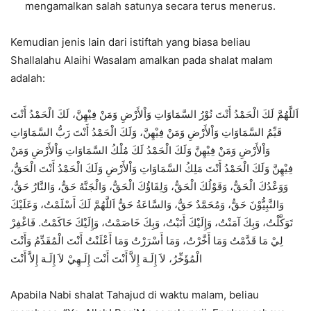
mengamalkan salah satunya secara terus menerus.
Kemudian jenis lain dari istiftah yang biasa beliau
Shallalahu Alaihi Wasalam amalkan pada shalat malam
adalah:
اَللَّهُمَّ لَكَ الْحَمْدُ أَنْتَ نُوْرُ السَّمَاوَاتِ وَاْلأَرْضِ وَمَنْ فِيْهِنَّ، لَكَ الْحَمْدُ أَنْتَ
قَيِّمُ السَّمَاوَاتِ وَاْلأَرْضِ وَمَنْ فِيْهِنَّ، وَلَكَ الْحَمْدُ أَنْتَ رَبُّ السَّمَاوَاتِ
وَاْلأَرْضِ وَمَنْ فِيْهِنَّ وَلَكَ الْحَمْدُ لَكَ مُلْكُ السَّمَاوَاتِ وَاْلأَرْضِ وَمَنْ
فِيْهِنَّ وَلَكَ الْحَمْدُ أَنْتَ مَلِكُ السَّمَاوَاتِ وَاْلأَرْضِ وَلَكَ الْحَمْدُ أَنْتَ الْحَقُّ،
وَوَعْدُكَ الْحَقُّ، وَقَوْلُكَ الْحَقُّ، وَلِقَاؤُكَ الْحَقُّ، وَالْجَنَّهُ حَقُّ، وَالنَّارُ حَقُّ،
وَالنَّبِيُّوْنَ حَقُّ، وَمُحَمَّدٌ حَقُّ، وَالسَّاعَةُ حَقُّ اَللَّهُمَّ لَكَ أَسْلَمْتُ، وَعَلَيْكَ
تَوَكَّلْتُ، وَبِكَ آمَنْتُ، وَإِلَيْكَ أَنَبْتُ، وَبِكَ خَاصَمْتُ، وَإِلَيْكَ حَاكَمْتُ. فَاغْفِرْ
لِيْ مَا قَدَّمْتُ وَمَا أَخَّرْتُ، وَمَا أَسْرَرْتُ وَمَا أَعْلَنْتُ أَنْتَ الْمُقَدِّمُ وَأَنْتَ
الْمُؤَخِّرُ، لاَ إِلَـهَ إِلاَّ أَنْتَ أَنْتَ إِلَـهِيْ لاَ إِلَـهَ إِلاَّ أَنْتَ
Apabila Nabi shalat Tahajud di waktu malam, beliau