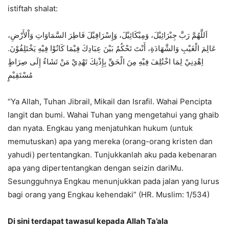
istiftah shalat:
اَللَّهُمَّ رَبَّ جِبْرَائِيْلَ، وَمِيْكَائِيْلَ، وَإِسْرَافِيْلَ فَاطِرَ السَّمَاوَاتِ وَاْلأَرْضِ،
عَالِمَ الْغَيْبِ وَالشَّهَادَةِ، أَنْتَ تَحْكُمُ بَيْنَ عِبَادِكَ فِيْمَا كَانُوْا فِيْهِ يَخْتَلِفُوْنَ.
اِهْدِنِيْ لِمَا اخْتُلِفَ فِيْهِ مِنَ الْحَقِّ بِإِذْنِكَ تَهْدِيْ مَنْ تَشَاءُ إِلَى صِرَاطٍ
مُسْتَقِيْمٍ
“Ya Allah, Tuhan Jibrail, Mikail dan Israfil. Wahai Pencipta
langit dan bumi. Wahai Tuhan yang mengetahui yang ghaib
dan nyata. Engkau yang menjatuhkan hukum (untuk
memutuskan) apa yang mereka (orang-orang kristen dan
yahudi) pertentangkan. Tunjukkanlah aku pada kebenaran
apa yang dipertentangkan dengan seizin dariMu.
Sesungguhnya Engkau menunjukkan pada jalan yang lurus
bagi orang yang Engkau kehendaki” (HR. Muslim: 1/534)
Di sini terdapat tawasul kepada Allah Ta’ala