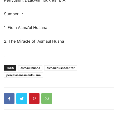
Penyusun: Dzakwan Mukhtar B.A.
Sumber :
1. Fiqih Asma’ul Husana
2. The Miracle of Asmaul Husna
.
TAGS
asmaul husna
asmaulhusnacenter
penjelasanasmaulhusna