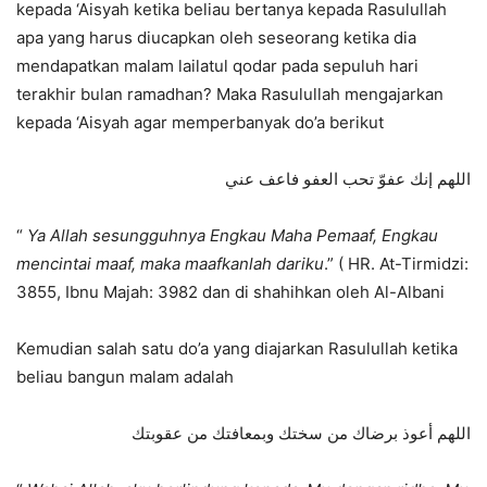
kepada ‘Aisyah ketika beliau bertanya kepada Rasulullah
apa yang harus diucapkan oleh seseorang ketika dia
mendapatkan malam lailatul qodar pada sepuluh hari
terakhir bulan ramadhan? Maka Rasulullah mengajarkan
kepada ‘Aisyah agar memperbanyak do’a berikut
اللهم إنك عفوّ تحب العفو فاعف عني
“
Ya Allah sesungguhnya Engkau Maha Pemaaf, Engkau
mencintai maaf, maka maafkanlah dariku
.” ( HR. At-Tirmidzi:
3855, Ibnu Majah: 3982 dan di shahihkan oleh Al-Albani
Kemudian salah satu do’a yang diajarkan Rasulullah ketika
beliau bangun malam adalah
اللهم أعوذ برضاك من سختك وبمعافتك من عقوبتك