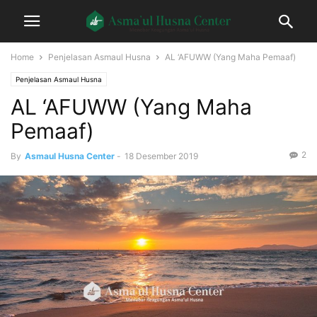
Home
Penjelasan Asmaul Husna
AL ‘AFUWW (Yang Maha Pemaaf)
Penjelasan Asmaul Husna
AL ‘AFUWW (Yang Maha
Pemaaf)
2
By
Asmaul Husna Center
-
18 Desember 2019