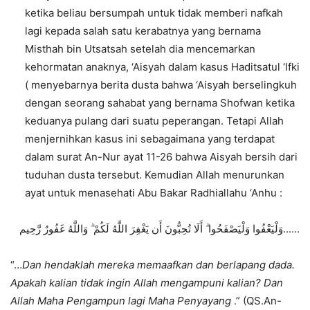
ketika beliau bersumpah untuk tidak memberi nafkah
lagi kepada salah satu kerabatnya yang bernama
Misthah bin Utsatsah setelah dia mencemarkan
kehormatan anaknya, ‘Aisyah dalam kasus Haditsatul ‘Ifki
( menyebarnya berita dusta bahwa ‘Aisyah berselingkuh
dengan seorang sahabat yang bernama Shofwan ketika
keduanya pulang dari suatu peperangan. Tetapi Allah
menjernihkan kasus ini sebagaimana yang terdapat
dalam surat An-Nur ayat 11-26 bahwa Aisyah bersih dari
tuduhan dusta tersebut. Kemudian Allah menurunkan
ayat untuk menasehati Abu Bakar Radhiallahu ‘Anhu :
وَلْيَعْفُوا وَلْيَصْفَحُوا ۗ أَلَا تُحِبُّونَ أَن يَغْفِرَ اللَّهُ لَكُمْ ۗ وَاللَّهُ غَفُورٌ رَّحِيم..….
“…
Dan hendaklah mereka memaafkan dan berlapang dada.
Apakah kalian tidak ingin Allah mengampuni kalian? Dan
Allah Maha Pengampun lagi Maha Penyayang
.” (QS.An-