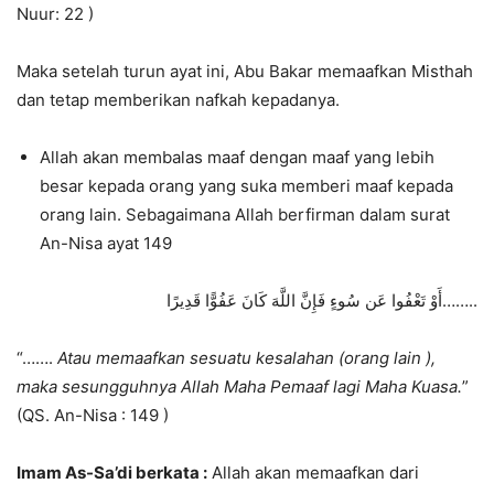
Nuur: 22 )
Maka setelah turun ayat ini, Abu Bakar memaafkan Misthah
dan tetap memberikan nafkah kepadanya.
Allah akan membalas maaf dengan maaf yang lebih
besar kepada orang yang suka memberi maaf kepada
orang lain. Sebagaimana Allah berfirman dalam surat
An-Nisa ayat 149
أَوْ تَعْفُوا عَن سُوءٍ فَإِنَّ اللَّهَ كَانَ عَفُوًّا قَدِيرًا……..
“…….
Atau memaafkan sesuatu kesalahan (orang lain ),
maka sesungguhnya Allah Maha Pemaaf lagi Maha Kuasa.
”
(QS. An-Nisa : 149 )
Imam As-Sa’di berkata :
Allah akan memaafkan dari