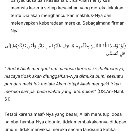
banyak dosa dan kesalahan. Jika Allah menyiksa
manusia karena setiap kesalahan yang mereka lakukan,
tentu Dia akan menghancurkan makhluk-Nya dan
melenyapkan keberadaan mereka. Sebagaimana firman-
Nya
وَلَوْ يُؤَاخِذُ اللَّهُ النَّاسَ بِظُلْمِهِم مَّا تَرَكَ عَلَيْهَا مِن دَابَّةٍ وَلَٰكِن يُؤَخِّرُهُمْ إِلَىٰ
أَجَلٍ مُّسَمًّى
“
Andai Allah menghukum manusia kerena kezhalimannya,
niscaya tidak akan ditinggalkan-Nya dimuka bumi sesuatu
pun dari makhluk melata
.
Akan tetapi Allah mengakhirkan
mereka sampai pada waktu yang ditentukan
” (QS.An-Nahl:
61)
Tetapi karena maaf-Nya yang besar, Allah menutupi dosa
hamba-hamba-Nya didunia, tidak membukakannya didepan
umum, tidak menyiksa mereka secara langsung ketika