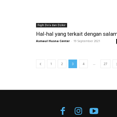
Fiqih Do'a dan Dzikir
Hal-hal yang terkait dengan sala
Asmaul Husna Center
-
19 September 2021
...
1
2
3
4
27