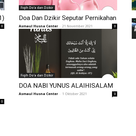
Fiqih Do'a dan Dzikir
1)
Doa Dan Dzikir Seputar Pernikahan
Asmaul Husna Center
-
21 November 2021
0
0
Fiqih Do'a dan Dzikir
DOA NABI YUNUS ALAIHISALAM
Asmaul Husna Center
-
1 Oktober 2021
0
0