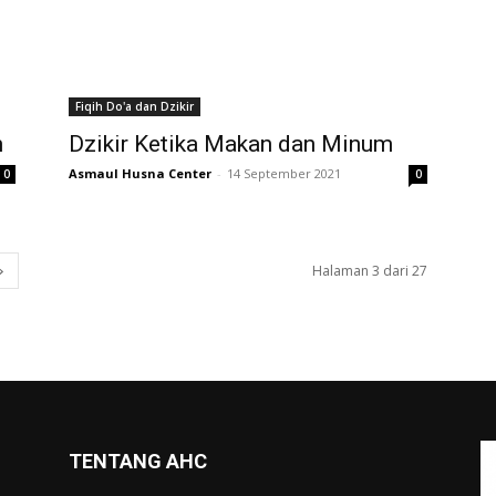
Fiqih Do'a dan Dzikir
m
Dzikir Ketika Makan dan Minum
Asmaul Husna Center
-
14 September 2021
0
0
Halaman 3 dari 27
TENTANG AHC