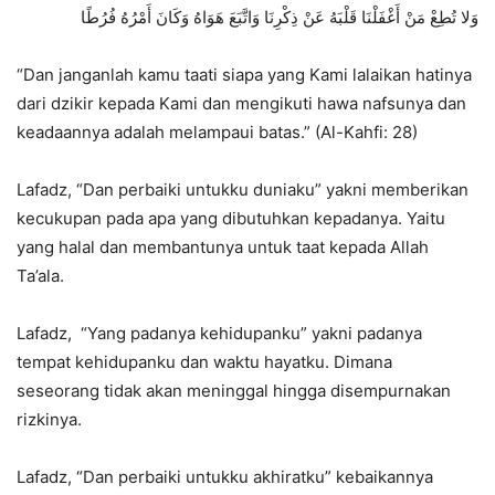
وَلا تُطِعْ مَنْ أَغْفَلْنَا قَلْبَهُ عَنْ ذِكْرِنَا وَاتَّبَعَ هَوَاهُ وَكَانَ أَمْرُهُ فُرُطًا
“Dan janganlah kamu taati siapa yang Kami lalaikan hatinya
dari dzikir kepada Kami dan mengikuti hawa nafsunya dan
keadaannya adalah melampaui batas.” (Al-Kahfi: 28)
Lafadz, “Dan perbaiki untukku duniaku” yakni memberikan
kecukupan pada apa yang dibutuhkan kepadanya. Yaitu
yang halal dan membantunya untuk taat kepada Allah
Ta’ala.
Lafadz, “Yang padanya kehidupanku” yakni padanya
tempat kehidupanku dan waktu hayatku. Dimana
seseorang tidak akan meninggal hingga disempurnakan
rizkinya.
Lafadz, “Dan perbaiki untukku akhiratku” kebaikannya