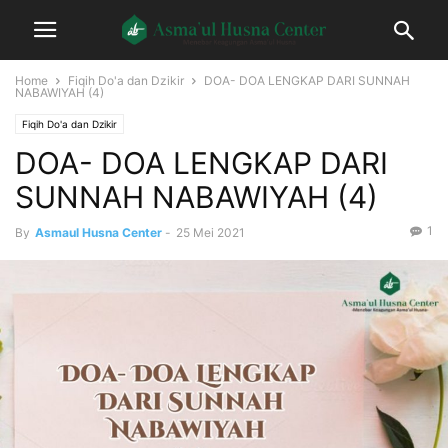
Home
Fiqih Do'a dan Dzikir
DOA- DOA LENGKAP DARI SUNNAH
NABAWIYAH (4)
Fiqih Do'a dan Dzikir
DOA- DOA LENGKAP DARI
SUNNAH NABAWIYAH (4)
1
By
Asmaul Husna Center
-
25 Mei 2021