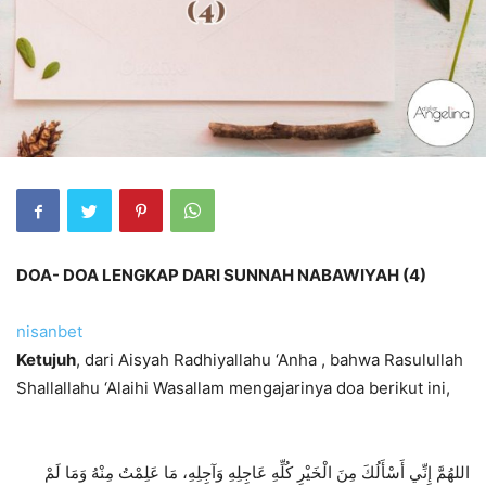
DOA- DOA LENGKAP DARI SUNNAH NABAWIYAH (4)
nisanbet
Ketujuh
, dari Aisyah Radhiyallahu ‘Anha , bahwa Rasulullah
Shallallahu ‘Alaihi Wasallam mengajarinya doa berikut ini,
اللهُمَّ إِنِّي أَسْأَلُكَ مِنَ الْخَيْرِ كُلِّهِ عَاجِلِهِ وَآجِلِهِ، مَا عَلِمْتُ مِنْهُ وَمَا لَمْ