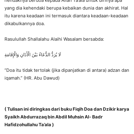
hendaknya berdoa kepada Allah Ta’ala untuk dirinya apa
yang dia kehendaki berupa kebaikan dunia dan akhirat. Hal
itu karena keadaan ini termasuk diantara keadaan-keadaan
dikabulkannya doa.
Rasulullah Shallalahu Alaihi Wasalam bersabda:
لَا يُرَدُّ الدُّعَاءُ بَيْنَ الْأَذَانِ وَالْإِقَامَةِ
“Doa itu tidak tertolak (jika dipanjatkan di antara) adzan dan
iqamah.” (HR. Abu Dawud)
( Tulisan ini diringkas dari buku Fiqih Doa dan Dzikir karya
Syaikh Abdurrazaq bin Abdil Muhsin Al- Badr
Hafidzohullahu Ta’ala )