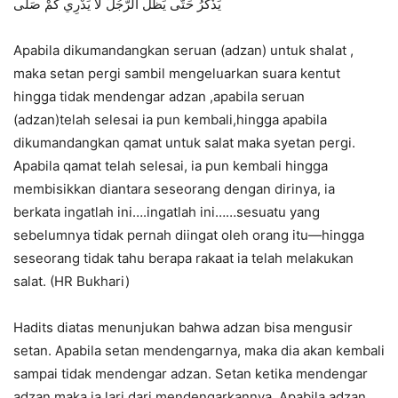
يَذْكُرُ حَتَّى يَظَلَّ الرَّجُلُ لَا يَدْرِي كَمْ صَلَّى
Apabila dikumandangkan seruan (adzan) untuk shalat ,
maka setan pergi sambil mengeluarkan suara kentut
hingga tidak mendengar adzan ,apabila seruan
(adzan)telah selesai ia pun kembali,hingga apabila
dikumandangkan qamat untuk salat maka syetan pergi.
Apabila qamat telah selesai, ia pun kembali hingga
membisikkan diantara seseorang dengan dirinya, ia
berkata ingatlah ini….ingatlah ini……sesuatu yang
sebelumnya tidak pernah diingat oleh orang itu—hingga
seseorang tidak tahu berapa rakaat ia telah melakukan
salat. (HR Bukhari)
Hadits diatas menunjukan bahwa adzan bisa mengusir
setan. Apabila setan mendengarnya, maka dia akan kembali
sampai tidak mendengar adzan. Setan ketika mendengar
adzan maka ia lari dari mendengarkannya. Apabila adzan