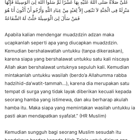
عَلَىَّ صَلاَةً صَلَّى اللَّهُ عَلَيْهِ بِهَا عَشْرًا ثُمَّ سَلُوا اللَّهَ لِىَ الْوَسِيلَةَ فَإِنَّهَا
مَنْزِلَةٌ فِى الْجَنَّةِ لاَ تَنْبَغِى إِلاَّ لِعَبْدٍ مِنْ عِبَادِ اللَّهِ وَأَرْجُو أَنْ أَكُونَ أَنَا هُوَ
فَمَنْ سَأَلَ لِىَ الْوَسِيلَةَ حَلَّتْ لَهُ الشَّفَاعَةُ
Apabila kalian mendengar muadzdzin adzan maka
ucapkanlah seperti apa yang diucapkan muadzdzin.
Kemudian bershalawatlah untukku (tanpa dikeraskan),
karena siapa yang bershalawat untukku satu kali niscaya
Allah akan bershalawat untuknya sepuluh kali. Kemudian
mintakanlah untukku wasilah (berdo’a Allahumma rabba
hadzihid-da’watit-tammah…), karena dia merupakan satu
tempat di surga yang tidak layak diberikan kecuali kepada
seorang hamba yang istimewa, dan aku berharap akulah
hamba itu. Maka siapa yang memintakan wasilah untukku ia
pasti akan mendapatkan syafa’at.” (HR Muslim)
Kemudian sungguh bagi seorang Muslim sesudah itu