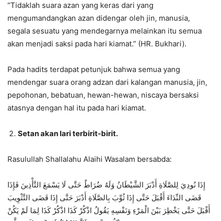
“Tidaklah suara azan yang keras dari yang
mengumandangkan azan didengar oleh jin, manusia,
segala sesuatu yang mendegarnya melainkan itu semua
akan menjadi saksi pada hari kiamat.” (HR. Bukhari).
Pada hadits terdapat petunjuk bahwa semua yang
mendengar suara orang adzan dari kalangan manusia, jin,
pepohonan, bebatuan, hewan-hewan, niscaya bersaksi
atasnya dengan hal itu pada hari kiamat.
Setan akan lari terbirit-birit.
Rasulullah Shallalahu Alaihi Wasalam bersabda:
إِذَا نُودِيَ لِلصَّلَاةِ أَدْبَرَ الشَّيْطَانُ وَلَهُ ضُرَاطٌ حَتَّى لَا يَسْمَعَ التَّأْذِينَ فَإِذَا
قَضَى النِّدَاءَ أَقْبَلَ حَتَّى إِذَا ثُوِّبَ بِالصَّلَاةِ أَدْبَرَ حَتَّى إِذَا قَضَى التَّثْوِيبَ
أَقْبَلَ حَتَّى يَخْطِرَ بَيْنَ الْمَرْءِ وَنَفْسِهِ يَقُولُ اذْكُرْ كَذَا اذْكُرْ كَذَا لِمَا لَمْ يَكُنْ