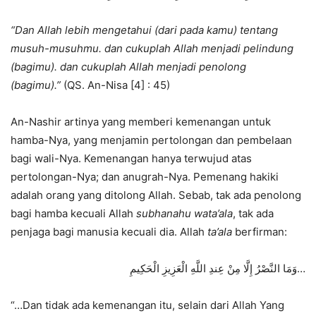
“Dan Allah lebih mengetahui (dari pada kamu) tentang
musuh-musuhmu. dan cukuplah Allah menjadi pelindung
(bagimu). dan cukuplah Allah menjadi penolong
(bagimu).”
(QS. An-Nisa [4] : 45)
An-Nashir artinya yang memberi kemenangan untuk
hamba-Nya, yang menjamin pertolongan dan pembelaan
bagi wali-Nya. Kemenangan hanya terwujud atas
pertolongan-Nya; dan anugrah-Nya. Pemenang hakiki
adalah orang yang ditolong Allah. Sebab, tak ada penolong
bagi hamba kecuali Allah
subhanahu wata’ala
, tak ada
penjaga bagi manusia kecuali dia. Allah
ta’ala
berfirman:
وَمَا النَّصْرُ إِلَّا مِنْ عِندِ اللَّهِ الْعَزِيزِ الْحَكِيمِ…
“…Dan tidak ada kemenangan itu, selain dari Allah Yang