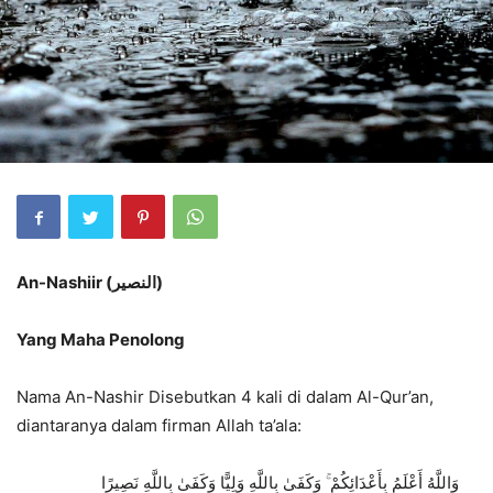
An-Nashiir
(
النصير
)
Yang Maha Penolong
Nama An-Nashir Disebutkan 4 kali di dalam Al-Qur’an,
diantaranya dalam firman Allah ta’ala:
وَاللَّهُ أَعْلَمُ بِأَعْدَائِكُمْ ۚ وَكَفَىٰ بِاللَّهِ وَلِيًّا وَكَفَىٰ بِاللَّهِ نَصِيرًا