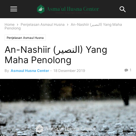
Home
Penjelasan Asmaul Husna
An-Nashiir (النصير) Yang Maha
Penolong
Penjelasan Asmaul Husna
An-Nashiir (النصير) Yang
Maha Penolong
1
By
Asmaul Husna Center
-
18 Desember 2019