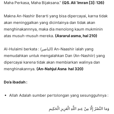
Maha Perkasa, Maha Bijaksana.”
(QS. Ali ‘Imran [3]: 126)
Makna An-Nashir Berarti yang bisa dipercayai, karna tidak
akan meninggalkan yang dicintainya dan tidak akan
menghinakannnya, maka dia menolong kaum mukminin
atas musuh-musuh mereka.
(Asrarul asma, hal 210)
Al-Hulaimi berkata : (الناصر) An-Naashir ialah yang
memudahkan untuk mengalahkan Dan (An-Nashiir) yang
dipercayai karena tidak akan membiarkan walinya dan
menghinakannya.
(An-Nahjul Asna hal 320)
Do’a ibadah :
Allah Adalah sumber pertolongan yang sesungguhnya :
وَمَا النَّصْرُ إِلَّا مِنْ عِندِ اللَّهِ الْعَزِيزِ الْحَكِيمِ