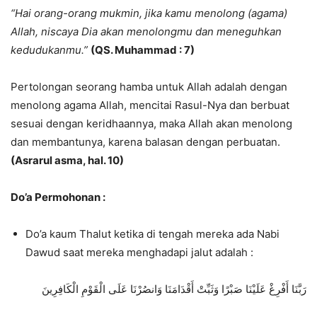
“Hai orang-orang mukmin, jika kamu menolong (agama)
Allah, niscaya Dia akan menolongmu dan meneguhkan
kedudukanmu.”
(QS. Muhammad : 7)
Pertolongan seorang hamba untuk Allah adalah dengan
menolong agama Allah, mencitai Rasul-Nya dan berbuat
sesuai dengan keridhaannya, maka Allah akan menolong
dan membantunya, karena balasan dengan perbuatan.
(Asrarul asma, hal. 10)
Do’a Permohonan :
Do’a kaum Thalut ketika di tengah mereka ada Nabi
Dawud saat mereka menghadapi jalut adalah :
رَبَّنَا أَفْرِغْ عَلَيْنَا صَبْرًا وَثَبِّتْ أَقْدَامَنَا وَانصُرْنَا عَلَى الْقَوْمِ الْكَافِرِينَ