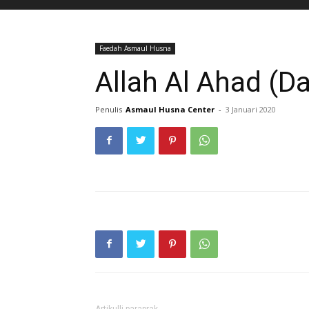
Faedah Asmaul Husna
Allah Al Ahad (Da
Penulis
Asmaul Husna Center
-
3 Januari 2020
Artikulli paraprak