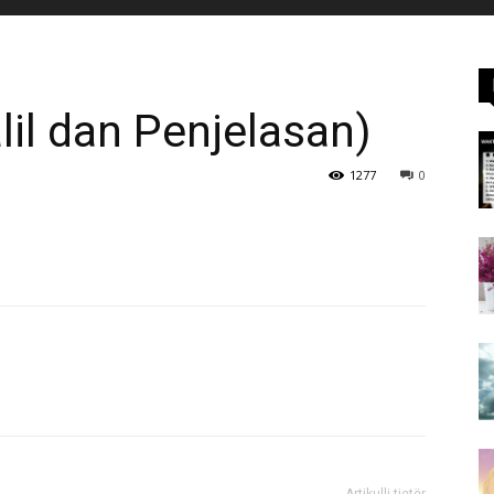
lil dan Penjelasan)
1277
0
Artikulli tjetër