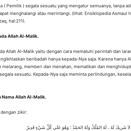
a ( Pemilik ) segala sesuatu yang mengatur semuanya, tanpa ad
pat menghalangi atau merintangi. (lihat: Ensiklopedia Asmaul 
aq, hal:211).
da Allah Al-Malik.
da Allah Al-Malik yaitu dengan cara mematuhi perintah dan lar
ngikhlaskan beribadah hanya kepada-Nya saja. Karena hanya Al
n melarang, memberi dan menahan, mematikan dan menghidupk
segala sesuatu. Kepada-Nya saja meminta perlindungan, kesel
 Nama Allah Al-Malik.
 dengan zikir:
هُ لاَ شَريكَ لَهُ ، لَهُ المُلْكُ وَلَهُ الحَمْدُ ؛ وَهُوَ عَلَى كُلِّ شَيْءٍ قَدِيرٌ