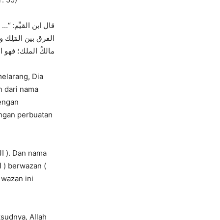
قال ابن القيِّم: “…
الفرق بين المَلِك –
مالكُ الملك؛ فهو الم
n dari nama
sudnya, Allah