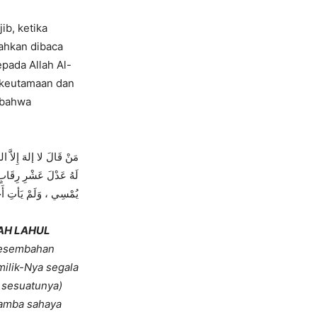
jib, ketika
nahkan dibaca
epada Allah Al-
 keutamaan dan
 bahwa
مَنْ قَالَ لا إلهَ إِلاَّ ا
لَهُ عَدْلَ عَشْرِ رِقَابٍ 
يُمْسِي ، وَلَمْ يَأتِ أَحَدٌ
AH LAHUL
sesembahan
milik-Nya segala
 sesuatunya)
hamba sahaya