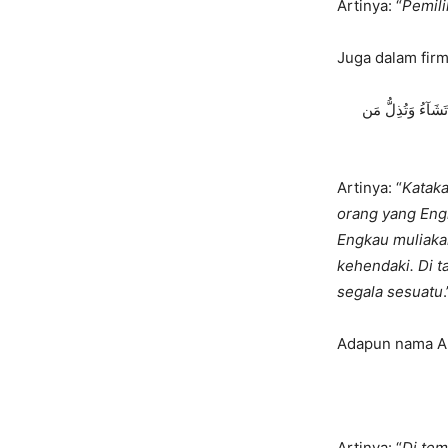
Artinya: “
Pemili
Juga dalam firm
آءُ وَتُذِلُّ مَن
Artinya: “
Kataka
orang yang Eng
Engkau muliaka
kehendaki. Di 
segala sesuatu
Artinya: “
Di tem