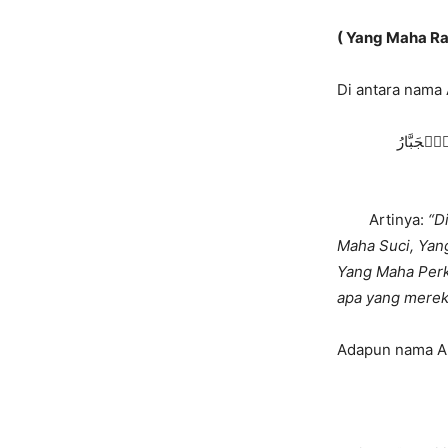
هُوَ ٱللَّهُ ٱلَّذِي لَآ إِلَٰهَ إِلَّا هُوَ ٱلۡمَلِكُ ٱلۡقُدُّوسُ ٱلسَّلَٰمُ ٱلۡمُؤۡمِنُ ٱلۡمُهَيۡمِنُ ٱلۡعَزِيزُ ٱلۡجَبَّارُ
Artinya:
“D
Maha Suci, Yan
Yang Maha Perk
apa yang merek