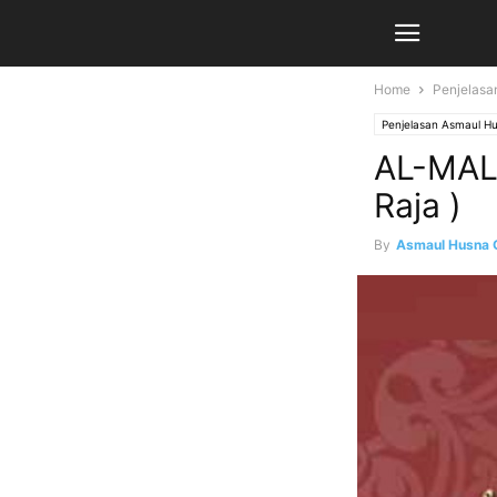
Home
Penjelasa
Penjelasan Asmaul H
AL-MALI
Raja )
By
Asmaul Husna 