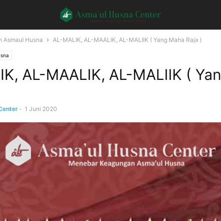
n Asmaul Husna
AL-MALIK, AL-MAALIK, AL-MALIIK ( Yang Maha Raja )
usna
K, AL-MAALIK, AL-MALIIK ( Ya
Center
-
1 Juni 2020