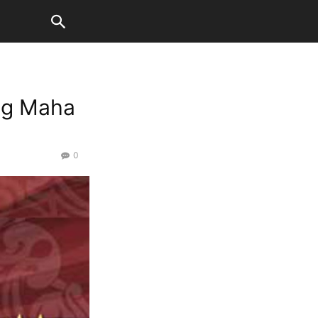
ng Maha
0