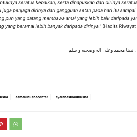
untuknya seratus kebaikan, serta dihapuskan dari dirinya seratu
itu juga penjaga dirinya dari gangguan setan pada hari itu sampa
ang pun yang datang membawa amal yang lebih baik daripada yan
ng yang beramal lebih banyak daripada dirinya.”
(Hadits Riwayat
 نبينا محمد وعلى اله وصحبه و سلم
husna
asmaulhusnacenter
syarahasmaulhusna