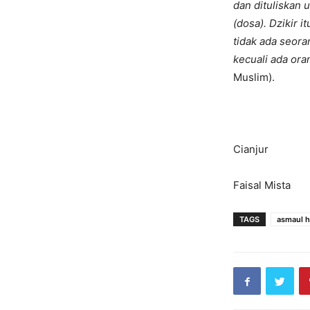
dan dituliskan 
(dosa). Dzikir 
tidak ada seor
kecuali ada ora
Muslim).
Cianjur
Faisal Mista
TAGS
asmaul 