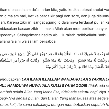
iatkan dibaca dalam do’a harian kita, yaitu ketika selesai sholat wa
n dimalam hari, ketika berdzikir pagi dan sore, dan juga disun
hari. Karena zikir ini sangat agung, didalamnya terdapat pujian k
mbiasakan bacaan zikir ini maka Allah akan memberikan banyak
epadanya. Sebagaimana hadits Abu Hurairah radhiyallahu ‘anhu
allahu ‘alaihi wa sallam bersabda,
للهُ وَحْدَهُ لاَ شَريكَ لَهُ ، لَهُ المُلْكُ وَلَهُ الحَمْدُ ؛ وَهُوَ عَلَى كُلِّ شَيْءٍ قَدِيرٌ ، في يَوْ
وكُتِبَتْ لَهُ مِئَةُ حَسَنَةٍ ، وَمُحِيَتْ عَنْهُ مِئَةُ سَيِّئَةٍ ، وَكَانَتْ لَهُ حِرْزاً مِنَ الشَّيْطَان
 بِأَفْضَلَ مِمَّا جَاءَ بِهِ إِلاَّ رَجُلٌ عَمِلَ أكْثَرَ مِنْهُ
mengucapkan
LAA ILAHA ILLALLAH WAHDAHU LAA SYARIKA L
UL HAMDU WA HUWA ‘ALA KULLI SYAI’IN QODIR
(tidak ada 
embah selain Allah Yang Maha Esa, tidak ada sekutu bagi-Nya, 
bagi-Nya segala pujian, dan Dialah Yang Mahakuasa atas segala
eratus kali, itu sama pahalanya dengan membebaskan sepuluh 