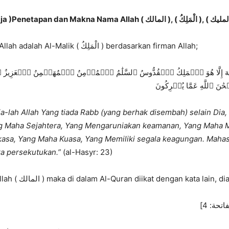
Di antara nama Allah adalah Al-Malik ( الْمَلِكُ ) berdasarkan firman Allah;
نَ ٱللَّهِ عَمَّا يُشۡرِكُونَ
ia-lah Allah Yang tiada Rabb (yang berhak disembah) selain Dia,
g Maha Sejahtera, Yang Mengaruniakan keamanan, Yang Maha 
asa, Yang Maha Kuasa, Yang Memiliki segala keagungan. Mahasu
a persekutukan.”
(al-Hasyr: 23)
Adapun nama Allah ( المالك ) maka di dalam Al-Quran diikat dengan kata lain
لفاتحة: 4