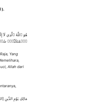
( Yang Maha Raja )Penetapan dan Makna Nama Allah ( المالك ), ( الْمَلِكُ ), ( المليك ).
ٱلۡمُتَكَبِّرُۚ سُبۡحَٰ
 Raja, Yang
Memelihara,
ci, Allah dari
, diantaranya,
مَالِكِ يَوْمِ الدِّينِ [ا]