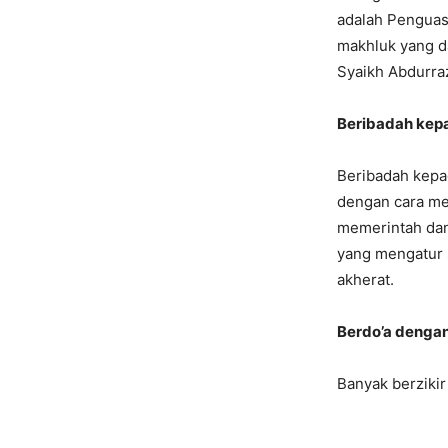
adalah Penguas
makhluk yang da
Syaikh Abdurraz
Beribadah kepa
Beribadah kepa
dengan cara me
memerintah da
yang mengatur 
akherat.
Berdo’a dengan
Banyak berzikir