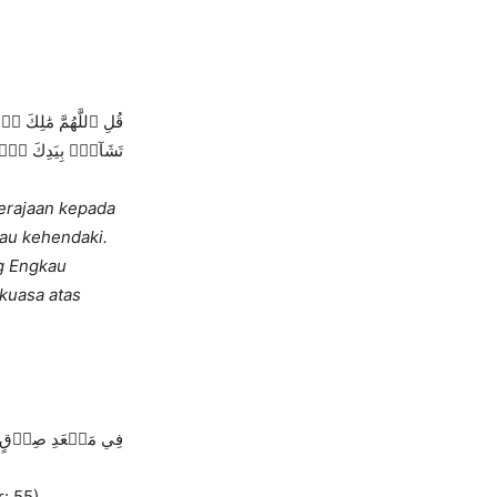
قُلِ ٱللَّهُمَّ مَٰلِكَ 
تَشَآءُۖ بِيَدِكَ ٱلۡ
erajaan kepada
au kehendaki.
g Engkau
kuasa atas
فِي مَقۡعَدِ صِدۡقٍ ع)
r: 55)