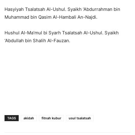
Hasyiyah Tsalatsah Al-Ushul. Syaikh ‘Abdurrahman bin
Muhammad bin Qasim Al-Hambali An-Najdi.
Hushul Al-Ma’mul bi Syarh Tsalatsah Al-Ushul. Syaikh
‘Abdullah bin Shalih Al-Fauzan.
TAGS
akidah
fitnah kubur
usul tsalatsah